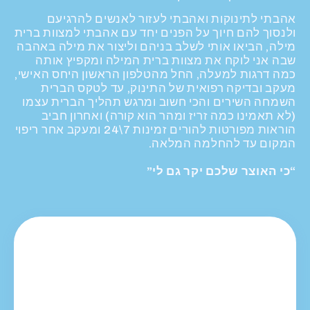
סמן קישורים
font_download
אהבתי לתינוקות ואהבתי לעזור לאנשים להרגיעם
ולנסוך להם חיוך על הפנים יחד עם אהבתי למצוות ברית
לאפס את כל האפשרויות
cached
מילה, הביאו אותי לשלב בניהם וליצור את מילה באהבה
שבה אני לוקח את מצוות ברית המילה ומקפיץ אותה
כמה דרגות למעלה, החל מהטלפון הראשון היחס האישי,
מעקב ובדיקה רפואית של התינוק, עד לטקס הברית
השמחה השירים והכי חשוב ומרגש תהליך הברית עצמו
(לא תאמינו כמה זריז ומהר הוא קורה) ואחרון חביב
הוראות מפורטות להורים זמינות 7\24 ומעקב אחר ריפוי
המקום עד להחלמה המלאה.
“כי האוצר שלכם יקר גם לי”