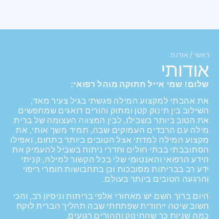
השבת את ההבזקים
visibility_off
/
ראשי
אודות
סמן כותרות
title
אודותי
צבע רקע
settings
שלום! שמי אייל חתוקה מוהל רפואי:
זום (הקטנה)
zoom_out
את אהבתי למקצוע המילה פגשתי בגיל צעיר מאד,
זום (הגדלה)
zoom_in
השילוב בין תינוק קטן ומתוק והורים דואגים שמחפשים
את הטוב ביותר בשבילו, לבין המצווה העצומה של ברית
הקטנת גופן
remove_circle_outline
מילה עם הרבדים העמוקים שבה, תמיד משך אותי, את
מקצוע המילה למדתי אצל הטובים ביותר בתחום, ואפילו
הגדלת גופן
add_circle_outline
הסתובבתי בבתי חולים וחדרי ניתוח בשביל להעמיק את
גופן קריא
הידע הרפואי והאנטומי שלי בכל הקשור למילה, קניתי
spellcheck
ידע רב בבריתות מסובכות וכן בתחבושות חומרי ריפוי
ניגודיות בהירה
brightness_high
והרגעה הטובים ביותר בעולם.
ניגודיות כהה
brightness_low
היום ברוך השם יש מאחורי אלפי בריתות וניסיון רב, והכי
חשוב שיטה ייחודית שפתחתי שבה תהליך הברית לוקח
הוסף קו תחתון לקישורים
format_underlined
כמה שניות כך שהתינוק וההורים רגועים.