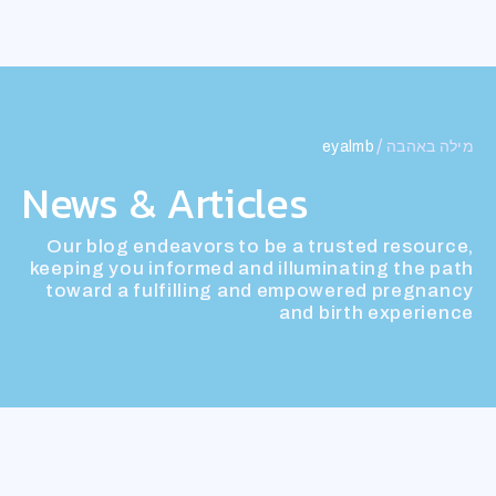
השבת את ההבזקים
visibility_off
סמן כותרות
title
/
מילה באהבה
eyalmb
צבע רקע
settings
News & Articles
זום (הקטנה)
zoom_out
Our blog endeavors to be a trusted resource,
זום (הגדלה)
zoom_in
keeping you informed and illuminating the path
הקטנת גופן
remove_circle_outline
toward a fulfilling and empowered pregnancy
and birth experience
הגדלת גופן
add_circle_outline
גופן קריא
spellcheck
ניגודיות בהירה
brightness_high
ניגודיות כהה
brightness_low
הוסף קו תחתון לקישורים
format_underlined